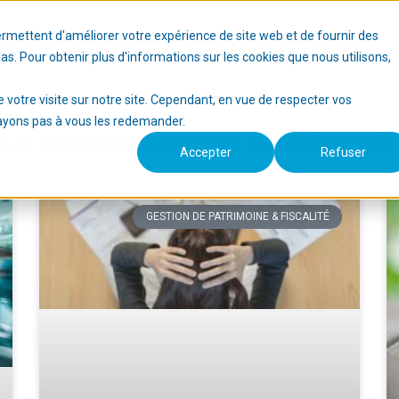
ermettent d'améliorer votre expérience de site web et de fournir des
Nos services
Vous êtes…
Blog
dias. Pour obtenir plus d'informations sur les cookies que nous utilisons,
e votre visite sur notre site. Cependant, en vue de respecter vos
'ayons pas à vous les redemander.
és et conseils en assurance, protection social
Accepter
Refuser
GESTION DE PATRIMOINE & FISCALITÉ