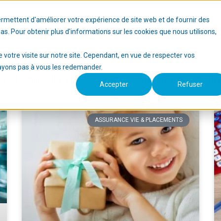
ermettent d'améliorer votre expérience de site web et de fournir des
Nos services
Vous êtes…
Blog
dias. Pour obtenir plus d'informations sur les cookies que nous utilisons,
e votre visite sur notre site. Cependant, en vue de respecter vos
'ayons pas à vous les redemander.
és et conseils en assurance, protection social
Accepter
Refuser
ASSURANCE VIE & PLACEMENTS